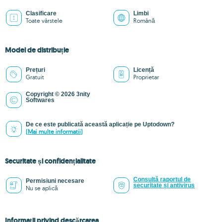
Clasificare
Limbi
Toate vârstele
Română
Model de distribuție
Prețuri
Licență
Gratuit
Proprietar
Copyright © 2026 3nity
Softwares
De ce este publicată această aplicație pe Uptodown?
(Mai multe informatii)
Securitate și confidențialitate
Consultă raportul de
Permisiuni necesare
securitate și antivirus
Nu se aplică
Informații privind descărcarea