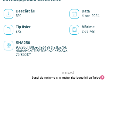
Descărcări
Data
520
4 oct. 2024
Tip fișier
Mărime
EXE
2.69 MB
SHA256
93728cf181bed1a34a931a3ba76b
d1abdb9c071587069b29ef3a34a
75f850174
RECLAMĂ
Scapi de reclame și ai multe alte beneficii cu Turbo