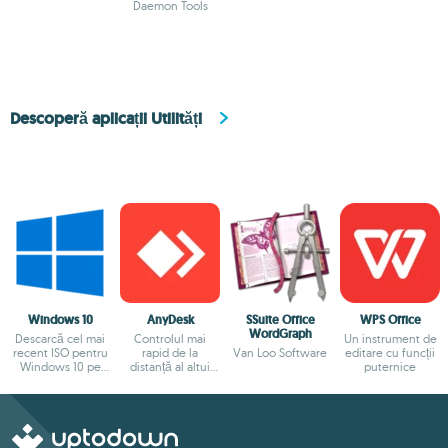
Daemon Tools
Descoperă aplicații Utilități
Windows 10
AnyDesk
SSuite Office
WPS Office
WordGraph
Descarcă cel mai
Controlul mai
Un instrument de
recent ISO pentru
rapid de la
Van Loo Software
editare cu funcții
Windows 10 pe
distanță al altui
puternice
dispozitivul tău
calculator e posibil