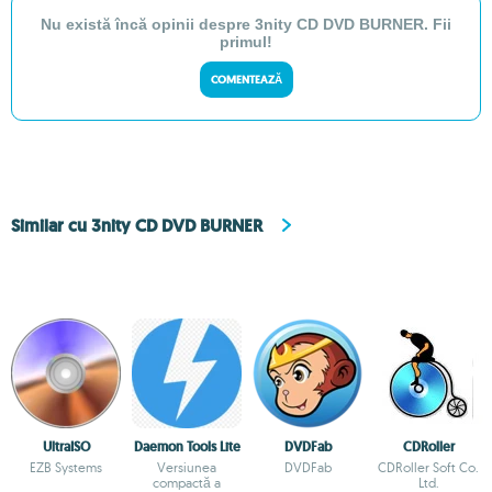
Nu există încă opinii despre 3nity CD DVD BURNER. Fii
primul!
COMENTEAZĂ
Similar cu 3nity CD DVD BURNER
UltraISO
Daemon Tools Lite
DVDFab
CDRoller
EZB Systems
Versiunea
DVDFab
CDRoller Soft Co.
compactă a
Ltd.