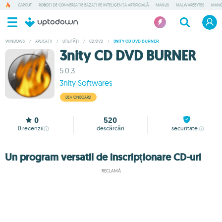
CAPCUT
ROBOȚI DE CONVERSAȚIE BAZAȚI PE INTELIGENȚA ARTIFICIALĂ
MANUS
MALWAREBYTES
MANG
WINDOWS
/
APLICAȚII
/
UTILITĂȚI
/
CD/DVD
/
3NITY CD DVD BURNER
3nity CD DVD BURNER
5.0.3
3nity Softwares
DEV ONBOARD
0
520
0
recenzii
descărcări
securitate
Un program versatil de inscripționare CD-uri
RECLAMĂ